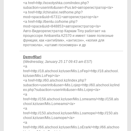
<a href=http://xoxotyshka.com/index.php?
subaction=userinfo&user=Pus.tet>авторегистратор</a>
<a href=http://chinalixi.net/home.php?
mod=space&uid=67311>авторегистратор</a>
<a href=http://bentu.co/home.php?
mod=space&uid=848853>авторегистратор</a>
Авто-Видеорегистратор Каркам Tiny работает на
процессоре Ambarella A2S70 и имеет такие полезные
функции, как «антиблик», «антисон», «копия для
протокола», «штамп госномера» и др
DemyfRarl
(
Wednesday, January 25 17 09:43 am EST
)
<a
href=http://18.alschool.kz/user/Mis.LoFep/>http://18.alschool.
kz/user/Mis.LoFep/</a>
<a href=http://60.alschool.kz/index.php?
subaction=userinfo&user=Mis.Lojep>http://60.alschool.kz/ind
ex.php?subaction=userinfo&user=Mis.Lojep</a>
<a
href=http://158.alschool.kz/user/Mis.Lomeams/>http://158.als
chool.kz/user/Mis.Lomeams/</a>
<a
href=http://150.alschool.kz/user/Mis.Loamope/>http://150.als
chool.kz/user/Mis.Loamope/</a>
<a
href=http://66.alschool.kz/user/Mis.LoErark/>http://66.alschoo