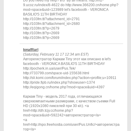
Do you need my help? вЂ” By all means. http://m2-
9.ucoz.ru/index/8-4622 do http://www.366200.cn/home.php?
mod=space&uid=123989 let's facebooth - VERONICA
BASILIO'S 11TH BIRTHDAY
http://103fm.tt/?attachment_id=2791
http://103fm.tt/?attachment_id=2680
http://103fm.tt/?p=2679
http://103fm.tt/?p=2669
http://103fm.tt/?p=2669
IonafRarl
(
Saturday, February 11 17 12:34 am EST
)
Авторегистратор Каркам Tiny этот как описано в let's
facebooth - VERONICA BASILIO'S 11TH BIRTHDAY
http://pocherk.in.ua/user/Pus.Tek/
http://733799.com/space-uid-155638.html
http://sli.komi.com/forum/index.php?action=profile;u=10911
http://pride.fipb.ru/index.php?showuser=1374
http://eqigong.cn/home.php?mod=space&uid=4397
Каркам Tiny - модель 2017 года, отличающаяся
сверхкомпактными размерами, с качеством съемки Full
HD (1920х1080 пикселей при 30 к/с). <a
href=http://dh.tcjy.cc/home.php?
mod=space&uid=592242>авторегистратор</a>
<a
href=http://npo.freehostia.com/user/Pus.Unfic/>авторегистра
тор</a>