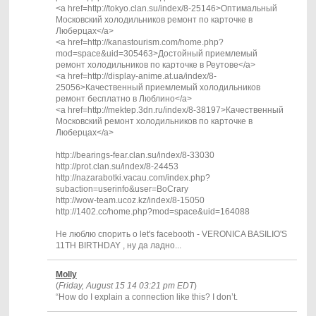
<a href=http://tokyo.clan.su/index/8-25146>Оптимальный
Московский холодильников ремонт по карточке в
Люберцах</a>
<a href=http://kanastourism.com/home.php?
mod=space&uid=305463>Достойный приемлемый
ремонт холодильников по карточке в Реутове</a>
<a href=http://display-anime.at.ua/index/8-
25056>Качественный приемлемый холодильников
ремонт бесплатно в Люблино</a>
<a href=http://mektep.3dn.ru/index/8-38197>Качественный
Московский ремонт холодильников по карточке в
Люберцах</a>
http://bearings-fear.clan.su/index/8-33030
http://prot.clan.su/index/8-24453
http://nazarabotki.vacau.com/index.php?
subaction=userinfo&user=BoCrary
http://wow-team.ucoz.kz/index/8-15050
http://1402.cc/home.php?mod=space&uid=164088
Не люблю спорить о let's facebooth - VERONICA BASILIO'S
11TH BIRTHDAY , ну да ладно...
Molly
(
Friday, August 15 14 03:21 pm EDT
)
“How do I explain a connection like this? I don’t.