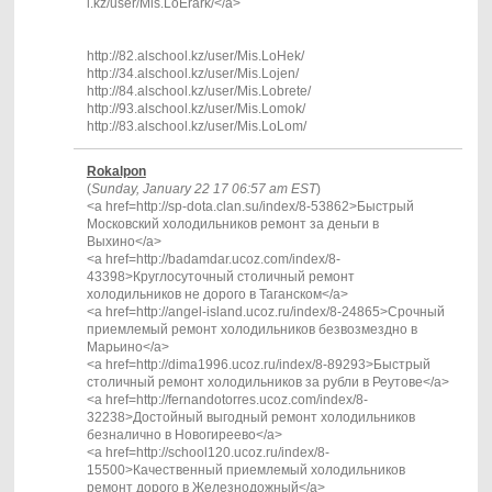
l.kz/user/Mis.LoErark/</a>
http://82.alschool.kz/user/Mis.LoHek/
http://34.alschool.kz/user/Mis.Lojen/
http://84.alschool.kz/user/Mis.Lobrete/
http://93.alschool.kz/user/Mis.Lomok/
http://83.alschool.kz/user/Mis.LoLom/
Rokalpon
(
Sunday, January 22 17 06:57 am EST
)
<a href=http://sp-dota.clan.su/index/8-53862>Быстрый
Московский холодильников ремонт за деньги в
Выхино</a>
<a href=http://badamdar.ucoz.com/index/8-
43398>Круглосуточный столичный ремонт
холодильников не дорого в Таганском</a>
<a href=http://angel-island.ucoz.ru/index/8-24865>Срочный
приемлемый ремонт холодильников безвозмездно в
Марьино</a>
<a href=http://dima1996.ucoz.ru/index/8-89293>Быстрый
столичный ремонт холодильников за рубли в Реутове</a>
<a href=http://fernandotorres.ucoz.com/index/8-
32238>Достойный выгодный ремонт холодильников
безналично в Новогиреево</a>
<a href=http://school120.ucoz.ru/index/8-
15500>Качественный приемлемый холодильников
ремонт дорого в Железнодожный</a>