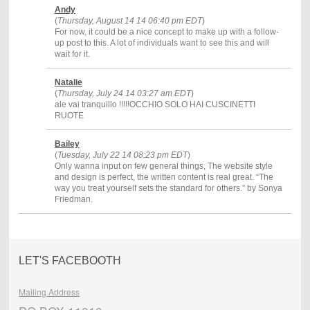
Andy
(
Thursday, August 14 14 06:40 pm EDT
)
For now, it could be a nice concept to make up with a follow-
up post to this. A lot of individuals want to see this and will
wait for it.
Natalie
(
Thursday, July 24 14 03:27 am EDT
)
ale vai tranquillo !!!!!OCCHIO SOLO HAI CUSCINETTI
RUOTE
Bailey
(
Tuesday, July 22 14 08:23 pm EDT
)
Only wanna input on few general things, The website style
and design is perfect, the written content is real great. “The
way you treat yourself sets the standard for others.” by Sonya
Friedman.
LET'S FACEBOOTH
Mailing Address