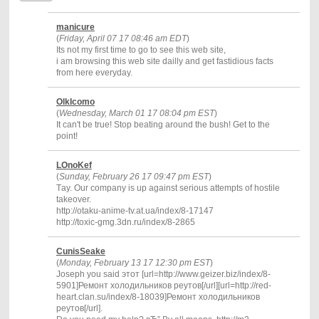
manicure
(
Friday, April 07 17 08:46 am EDT
)
Its not my first time to go to see this web site,
i am browsing this web site dailly and get fastidious facts
from here everyday.
OlkIcomo
(
Wednesday, March 01 17 08:04 pm EST
)
It can't be true! Stop beating around the bush! Get to the
point!
LOnoKef
(
Sunday, February 26 17 09:47 pm EST
)
Тay. Our company is up against serious attempts of hostile
takeover.
http://otaku-anime-tv.at.ua/index/8-17147
http://toxic-gmg.3dn.ru/index/8-2865
CunisSeake
(
Monday, February 13 17 12:30 pm EST
)
Joseph you said этот [url=http://www.geizer.biz/index/8-
5901]Ремонт холодильников реутов[/url][url=http://red-
heart.clan.su/index/8-18039]Ремонт холодильников
реутов[/url].